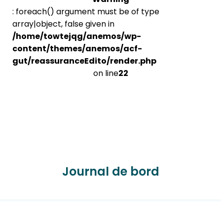
: foreach() argument must be of type
array|object, false given in
/home/towtejqg/anemos/wp-
content/themes/anemos/acf-
gut/reassuranceEdito/render.php
on line
22
Journal de bord